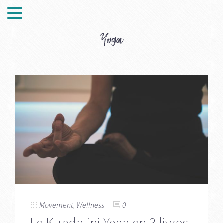
Yoga
Movement
,
Wellness
0
Le Kundalini Yoga en 3 livres