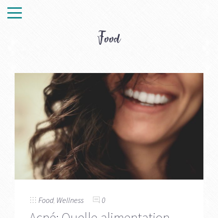
Food
Food
,
Wellness
0
Acné: Quelle alimentation