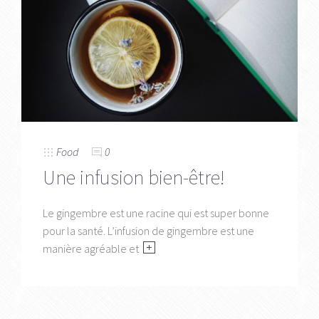
Food
0
Une infusion bien-être!
Le gingembre est une racine qui est super bonne
pour la santé. L’infusion de gingembre est une
manière agréable et